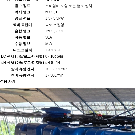
원수 펌프
프레임에 포함 또는 별도 설치
액비 탱크
600L, 1t
공급 펌프
1.5 - 5.5kW
액비 교반기
속도 조절형
혼합 탱크
150L, 200L
자동 밸브
50A
수동 밸브
50A
디스크 필터
120 mesh
EC 센서
(아날로그·디지털)
0 - 10dS/m
pH 센서
(아날로그·디지털)
pH 0 - 14
양액 유량 센서
10 - 200L/min
액비 유량 센서
1 - 30L/min
적용 사례