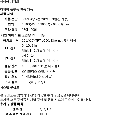
데이터 시각화
다함팜 플랫폼 연동 가능
제품 사양
사용 전압
380V 3상 4선 50/60Hz(변경 가능)
크기
1,100(W) x 1,300(D) x 980(H) mm
혼합 탱크
150L, 200L
메인 제어 모듈
산업용 PLC 적용
터치모니터
10.1"/15"(TFT-LCD), Ethernet 통신 방식
0 - 10dS/m
EC 센서
채널: 1 - 2 채널(선택 가능)
pH 0 - 14
pH 센서
채널: 1 - 2 채널(선택 가능)
유량 센서
80 - 1,980L/min(선택 가능)
공급 펌프
스테인리스 스틸, 30㎥/h
액비 채널
1 - 4채널(다채널 가능)
구역 밸브
1 - 16(확장 가능)
시스템 구성도
본 구성도는 양액기와 선택 가능한 추가 구성품을 나타내며,
표기된 모든 구성품은 개별 구매 및 통합 시스템 구축이 가능합니다.
추가 구성품 목록
원수 탱크
3t, 5t, 10t
원수 탱크
레벨 센서
HH, H, L