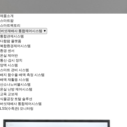
제품소개
스마트팜
스마트팩토리
버섯재배사 통합제어시스템
▼
통합관제시스템
다함팜 플랫폼
복합환경제어시스템
환경 센서
온실 제어반
통신·감시 장치
양액 시스템
스마트 관비 시스템
배지 함수율·배액 측정 시스템
배액 재활용 시스템
산소나노버블시스템
온실 난방 제어시스템
교육 교보재
식물공장 토탈 솔루션
버섯재배사 통합제어시스템
LSS(수족관) 모니터링