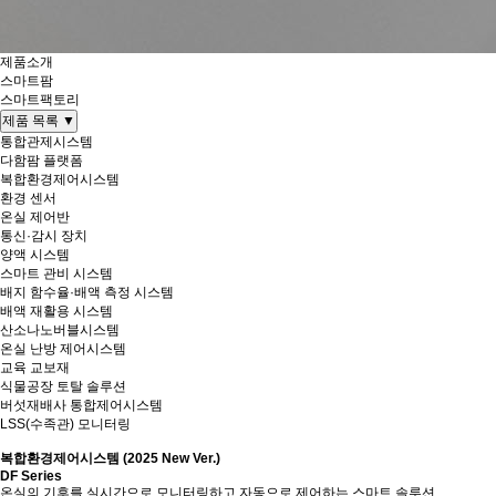
제품소개
스마트팜
스마트팩토리
제품 목록
▼
통합관제시스템
다함팜 플랫폼
복합환경제어시스템
환경 센서
온실 제어반
통신·감시 장치
양액 시스템
스마트 관비 시스템
배지 함수율·배액 측정 시스템
배액 재활용 시스템
산소나노버블시스템
온실 난방 제어시스템
교육 교보재
식물공장 토탈 솔루션
버섯재배사 통합제어시스템
LSS(수족관) 모니터링
복합환경제어시스템
(2025 New Ver.)
DF Series
온실의 기후를 실시간으로 모니터링하고 자동으로 제어하는 스마트 솔루션