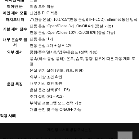
제어반 재질
스틸
제어반 문
이중 도어 적용
메인 제어 모듈
산업용 PLC 적용
터치모니터
7"(단동 온실), 10.1"/15"(연동 온실)(TFT-LCD), Ethernet 통신 방식
단동 온실: Open/Close 3개, On/Off 4개 (증설 가능)
기본 제어 점수
연동 온실: Open/Close 10개, On/Off 6개 (증설 가능)
단동 온실: 1개
내부 온습도 센
서
연동 온실: 2개 + 상부 1개
외부 센서
풍향/풍속/일사량/감우/온습도 (선택 가능)
풍속(최소·풍상·풍하), 온도, 습도, 광량, 감우에 따른 자동 개폐 조
절
온실 위치 설정 (위도, 경도, 방향)
외부 기상 조건 확인
내부 기상 조건 확인
운전 특징
온실 운전 선택 (P1 - P5)
주기 설정 (P1 - P12)
부하별 프로그램 모드 선택 가능
개별 운전 및 수동 ON/OFF 가능
적용 사례
개인정보처리방침
오시는길