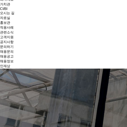
가치관
CI/BI
오시는 길
자료실
홍보관
적용사례
관련소식
고객지원
공지사항
문의하기
채용문의
채용공고
채용정보
인재상