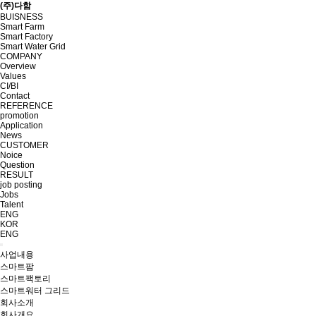
(주)다함
BUISNESS
Smart Farm
Smart Factory
Smart Water Grid
COMPANY
Overview
Values
CI/BI
Contact
REFERENCE
promotion
Application
News
CUSTOMER
Noice
Question
RESULT
job posting
Jobs
Talent
ENG
KOR
ENG
사업내용
스마트팜
스마트팩토리
스마트워터 그리드
회사소개
회사개요